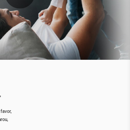
.
favor,
rou,