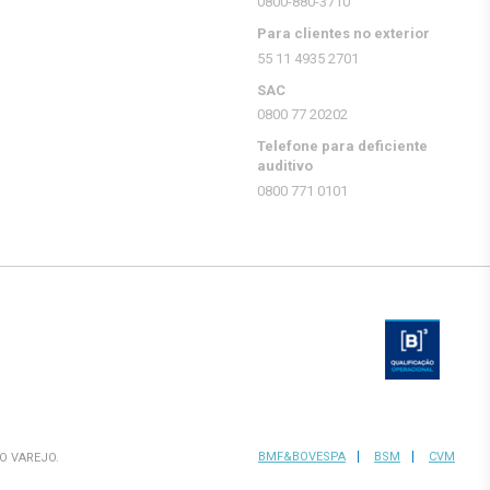
0800-880-3710
Para clientes no exterior
55 11 4935 2701
SAC
0800 77 20202
Telefone para deficiente
auditivo
0800 771 0101
BMF&BOVESPA
BSM
CVM
O VAREJO.