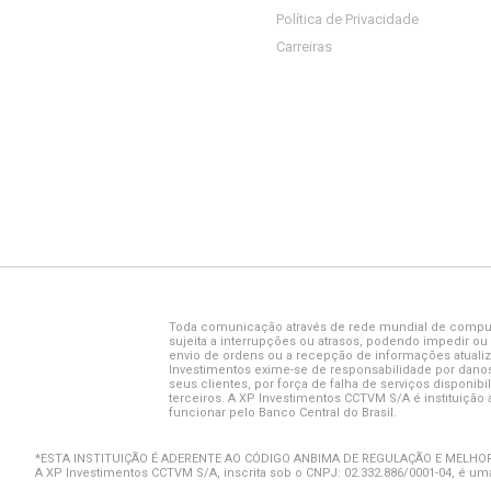
Política de Privacidade
Carreiras
Toda comunicação através de rede mundial de compu
sujeita a interrupções ou atrasos, podendo impedir ou 
envio de ordens ou a recepção de informações atualiz
Investimentos exime-se de responsabilidade por danos
seus clientes, por força de falha de serviços disponibi
terceiros. A XP Investimentos CCTVM S/A é instituição 
funcionar pelo Banco Central do Brasil.
*ESTA INSTITUIÇÃO É ADERENTE AO CÓDIGO ANBIMA DE REGULAÇÃO E MELHOR
A XP Investimentos CCTVM S/A, inscrita sob o CNPJ: 02.332.886/0001-04, é uma 