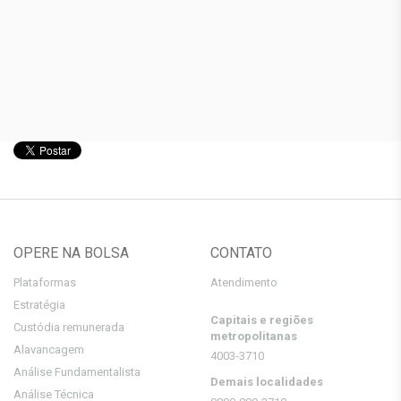
OPERE NA BOLSA
CONTATO
Plataformas
Atendimento
Estratégia
Capitais e regiões
Custódia remunerada
metropolitanas
Alavancagem
4003-3710
Análise Fundamentalista
Demais localidades
Análise Técnica